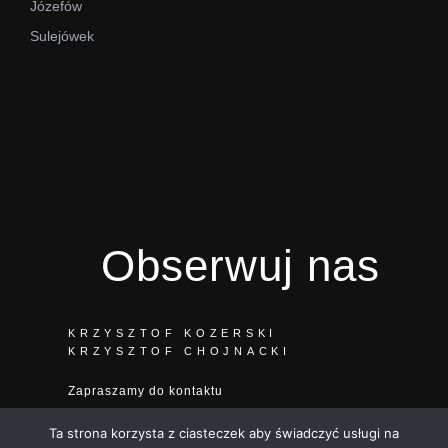
Józefów
Sulejówek
Obserwuj nas
KRZYSZTOF KOZERSKI
KRZYSZTOF CHOJNACKI
Zapraszamy do kontaktu
F
I
Ta strona korzysta z ciasteczek aby świadczyć usługi na
a
n
KONTAKT