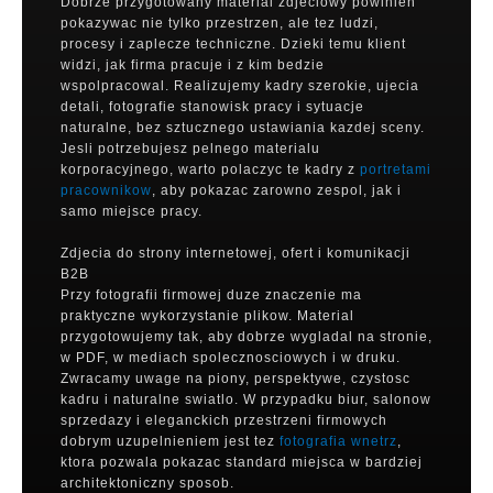
Dobrze przygotowany material zdjeciowy powinien
pokazywac nie tylko przestrzen, ale tez ludzi,
procesy i zaplecze techniczne. Dzieki temu klient
widzi, jak firma pracuje i z kim bedzie
wspolpracowal. Realizujemy kadry szerokie, ujecia
detali, fotografie stanowisk pracy i sytuacje
naturalne, bez sztucznego ustawiania kazdej sceny.
Jesli potrzebujesz pelnego materialu
korporacyjnego, warto polaczyc te kadry z
portretami
pracownikow
, aby pokazac zarowno zespol, jak i
samo miejsce pracy.
Zdjecia do strony internetowej, ofert i komunikacji
B2B
Przy fotografii firmowej duze znaczenie ma
praktyczne wykorzystanie plikow. Material
przygotowujemy tak, aby dobrze wygladal na stronie,
w PDF, w mediach spolecznosciowych i w druku.
Zwracamy uwage na piony, perspektywe, czystosc
kadru i naturalne swiatlo. W przypadku biur, salonow
sprzedazy i eleganckich przestrzeni firmowych
dobrym uzupelnieniem jest tez
fotografia wnetrz
,
ktora pozwala pokazac standard miejsca w bardziej
architektoniczny sposob.