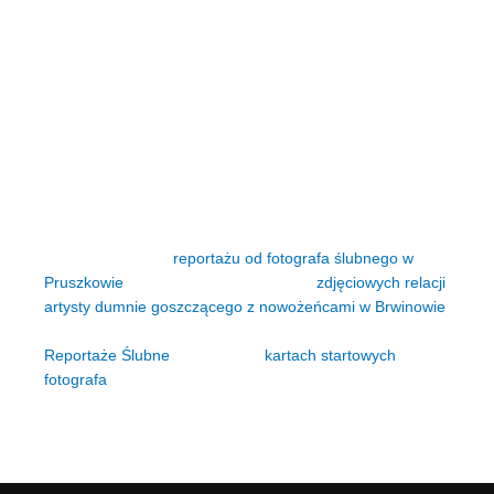
by dostarczyć Wam estetyczne, absolutnie naturalne
zdjęcia przypominające klatki z hollywoodzkiego filmu.
Piknik ślubny, stawy i dworki
Lokalizacja Nadarzyna to rewelacyjna przestrzeń
organizacyjna ślubów zarówno dla gości spoza jak i z
samego serca stolicy. Znajdziecie tu spokój konieczny od
udanej i niewymuszonej sesji intymnej na plenerze
narzeczeńskim czy w dniu ślubu. Ofertę płynnie
poszerzamy o sąsiadów – możecie spotkać nas podczas
robienia pięknego
reportażu od fotografa ślubnego w
Pruszkowie
albo cieszyć się z wyników
zdjęciowych relacji
artysty dumnie goszczącego z nowożeńcami w Brwinowie
.
Poznaj szczegóły usług dedykowanych weselom w dziale
Reportaże Ślubne
obecnym na
kartach startowych
fotografa
.