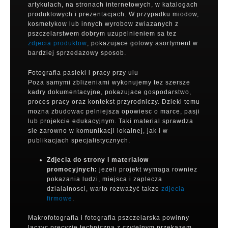
artykulach, na stronach internetowych, w katalogach
produktowych i prezentacjach. W przypadku miodow,
kosmetykow lub innych wyrobow zwiazanych z
pszczelarstwem dobrym uzupelnieniem sa tez
zdjecia produktow
, pokazujace gotowy asortyment w
bardziej sprzedazowy sposob.
Fotografia pasieki i pracy przy ulu
Poza samymi zblizeniami wykonujemy tez szersze
kadry dokumentacyjne, pokazujace gospodarstwo,
proces pracy oraz kontekst przyrodniczy. Dzieki temu
mozna zbudowac pelniejsza opowiesc o marce, pasji
lub projekcie edukacyjnym. Taki material sprawdza
sie zarowno w komunikacji lokalnej, jak i w
publikacjach specjalistycznych.
Zdjecia do strony i materialow
promocyjnych:
jezeli projekt wymaga rowniez
pokazania ludzi, miejsca i zaplecza
dzialalnosci, warto rozważyć takze
zdjecia
firmowe
.
Makrofotografia i fotografia pszczelarska powinny
laczyc precyzje techniczna z czytelnym przekazem.