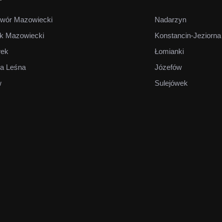
wór Mazowiecki
Nadarzyn
k Mazowiecki
Konstancin-Jeziorna
wek
Łomianki
a Leśna
Józefów
w
Sulejówek