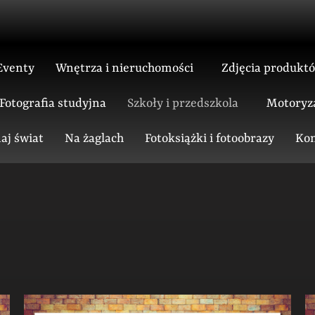
Eventy
Wnętrza i nieruchomości
Zdjęcia produkt
Fotografia studyjna
Szkoły i przedszkola
Motoryz
aj świat
Na żaglach
Fotoksiążki i fotoobrazy
Kon