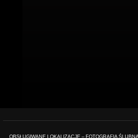
OBSŁUGIWANE LOKALIZACJE – FOTOGRAFIA ŚLUBN