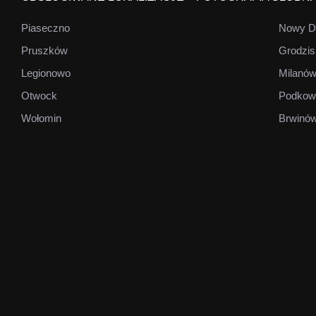
Piaseczno
Nowy D
Pruszków
Grodzis
Legionowo
Milanó
Otwock
Podkow
Wołomin
Brwinó