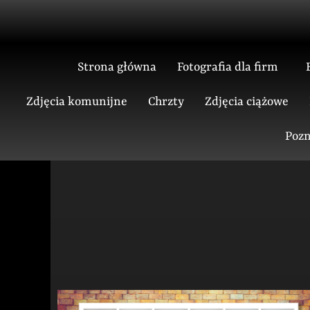
Skip
to
content
Strona główna
Fotografia dla firm
Zdjęcia komunijne
Chrzty
Zdjęcia ciążowe
Pozn