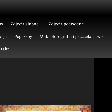
ów
Zdjęcia ślubne
Zdjęcia podwodne
acja
Pogrzeby
Makrofotografia i pszczelarstwo
takt