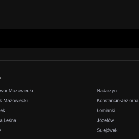
A
wór Mazowiecki
Nadarzyn
k Mazowiecki
Konstancin-Jeziorna
wek
Łomianki
a Leśna
Józefów
w
Sulejówek