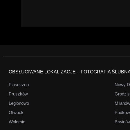
OBSŁUGIWANE LOKALIZACJE – FOTOGRAFIA ŚLUBN
Piaseczno
Nowy D
Pruszków
Grodzis
Legionowo
Milanó
Otwock
Podkow
Wołomin
Brwinó