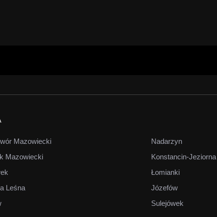
A
wór Mazowiecki
Nadarzyn
k Mazowiecki
Konstancin-Jeziorna
wek
Łomianki
a Leśna
Józefów
w
Sulejówek