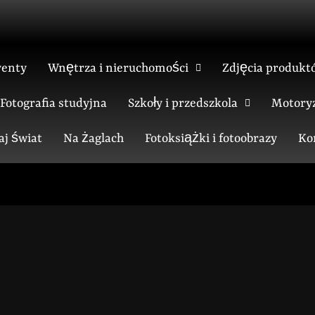
venty
Wnętrza i nieruchomości
Zdjęcia produkt
Fotografia studyjna
Szkoły i przedszkola
Motoryz
aj świat
Na żaglach
Fotoksiążki i fotoobrazy
Ko