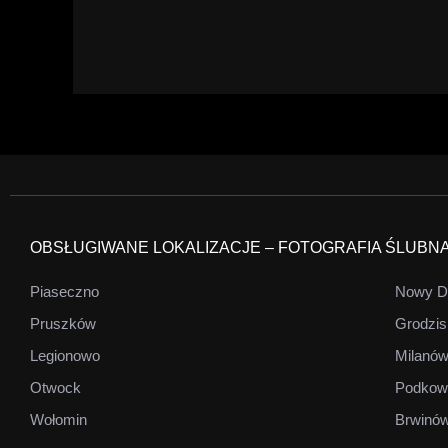
OBSŁUGIWANE LOKALIZACJE – FOTOGRAFIA ŚLUBN
Piaseczno
Nowy D
Pruszków
Grodzis
Legionowo
Milanó
Otwock
Podkow
Wołomin
Brwinó