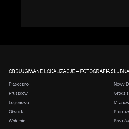
OBSŁUGIWANE LOKALIZACJE – FOTOGRAFIA ŚLUBN
Piaseczno
Nowy D
Pruszków
Grodzis
Legionowo
Milanó
Otwock
Podkow
Wołomin
Brwinó