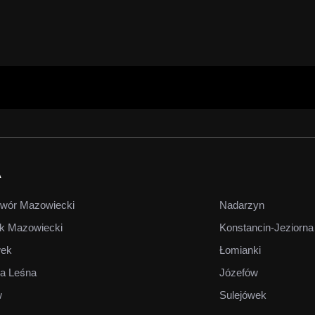
A
wór Mazowiecki
Nadarzyn
k Mazowiecki
Konstancin-Jeziorna
wek
Łomianki
a Leśna
Józefów
w
Sulejówek