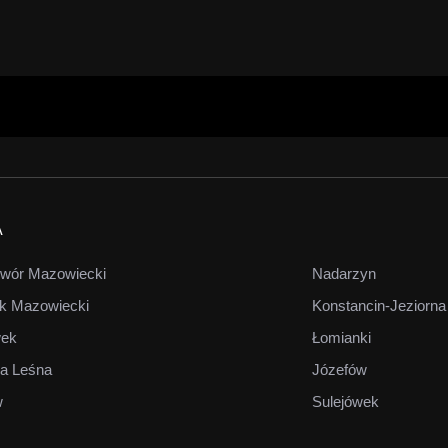
A
wór Mazowiecki
Nadarzyn
k Mazowiecki
Konstancin-Jeziorna
wek
Łomianki
a Leśna
Józefów
w
Sulejówek