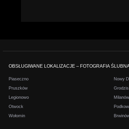
OBSŁUGIWANE LOKALIZACJE – FOTOGRAFIA ŚLUBN
Piaseczno
Nowy D
Pruszków
Grodzis
Legionowo
Milanó
Otwock
Podkow
Wołomin
Brwinó