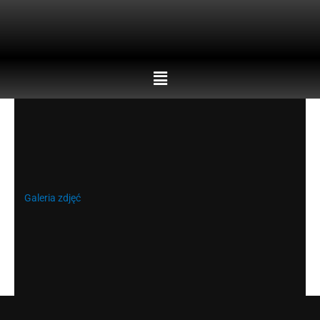
Skip
to
content
Menu
Galeria zdjęć