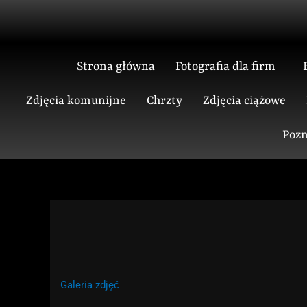
Skip
to
content
Strona główna
Fotografia dla firm
Zdjęcia komunijne
Chrzty
Zdjęcia ciążowe
Pozn
Galeria zdjęć