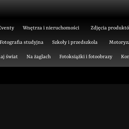
Eventy
Wnętrza i nieruchomości
Zdjęcia produkt
Fotografia studyjna
Szkoły i przedszkola
Motoryz
aj świat
Na żaglach
Fotoksiążki i fotoobrazy
Kon