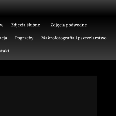
ów
Zdjęcia ślubne
Zdjęcia podwodne
acja
Pogrzeby
Makrofotografia i pszczelarstwo
takt