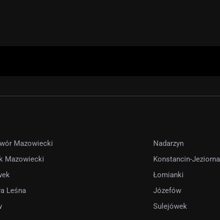
wór Mazowiecki
Nadarzyn
k Mazowiecki
Konstancin-Jeziorna
wek
Łomianki
a Leśna
Józefów
w
Sulejówek