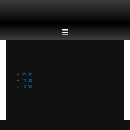
Skip
to
content
Menu
09.00
11.00
13.00