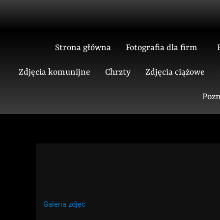
Skip
to
content
Strona główna
Fotografia dla firm
Zdjęcia komunijne
Chrzty
Zdjęcia ciążowe
Pozn
Galeria zdjęć