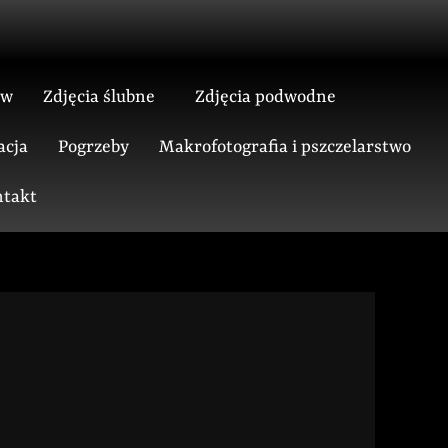
ów
Zdjęcia ślubne
Zdjęcia podwodne
acja
Pogrzeby
Makrofotografia i pszczelarstwo
takt