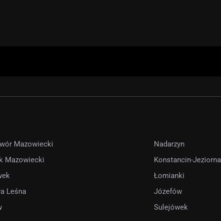
wór Mazowiecki
Nadarzyn
k Mazowiecki
Konstancin-Jeziorna
wek
Łomianki
a Leśna
Józefów
w
Sulejówek