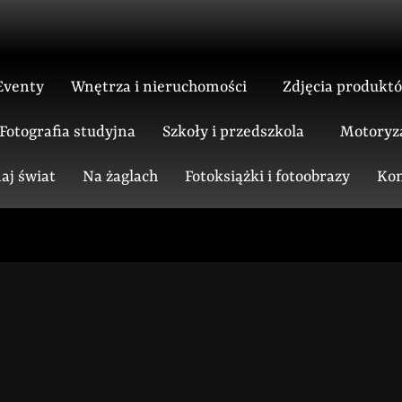
Eventy
Wnętrza i nieruchomości
Zdjęcia produkt
Fotografia studyjna
Szkoły i przedszkola
Motoryz
aj świat
Na żaglach
Fotoksiążki i fotoobrazy
Kon