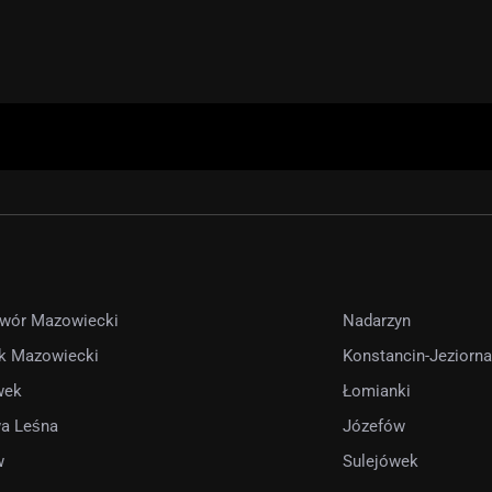
wór Mazowiecki
Nadarzyn
k Mazowiecki
Konstancin-Jeziorna
wek
Łomianki
a Leśna
Józefów
w
Sulejówek