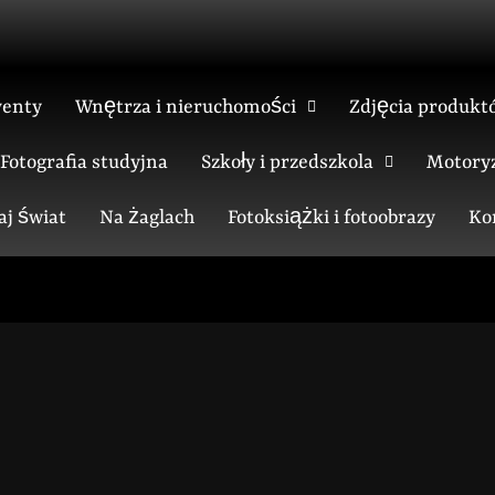
venty
Wnętrza i nieruchomości
Zdjęcia produkt
Fotografia studyjna
Szkoły i przedszkola
Motoryz
aj świat
Na żaglach
Fotoksiążki i fotoobrazy
Ko