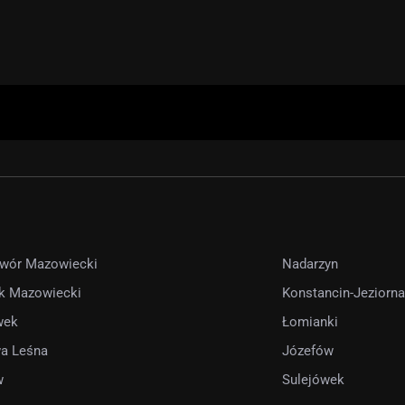
wór Mazowiecki
Nadarzyn
k Mazowiecki
Konstancin-Jeziorna
wek
Łomianki
a Leśna
Józefów
w
Sulejówek