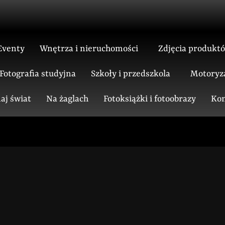
Eventy
Wnętrza i nieruchomości
Zdjęcia produkt
Fotografia studyjna
Szkoły i przedszkola
Motoryz
aj świat
Na żaglach
Fotoksiążki i fotoobrazy
Kon